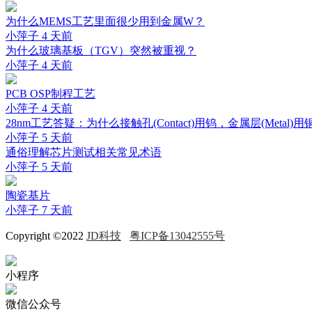
为什么MEMS工艺里面很少用到金属W？
小萍子
4 天前
为什么玻璃基板（TGV）突然被重视？
小萍子
4 天前
PCB OSP制程工艺
小萍子
4 天前
28nm工艺答疑：为什么接触孔(Contact)用钨，金属层(Metal)用
小萍子
5 天前
通俗理解芯片测试相关常见术语
小萍子
5 天前
陶瓷基片
小萍子
7 天前
Copyright ©2022
JD科技
粤ICP备13042555号
小程序
微信公众号