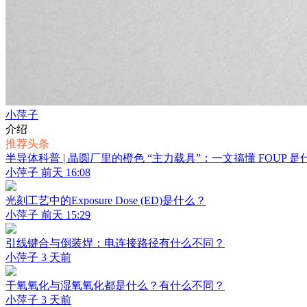
小萍子
介绍
推荐头条
半导体科普 | 晶圆厂里的橙色 “主力载具”：一文搞懂 FOUP 是
小萍子
前天 16:08
光刻工艺中的Exposure Dose (ED)是什么？
小萍子
前天 15:29
引线键合与倒装焊：电连接路径有什么不同？
小萍子
3 天前
干氧氧化与湿氧氧化都是什么？有什么不同？
小萍子
3 天前