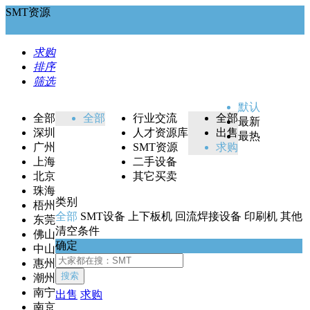
SMT资源
求购
排序
筛选
默认
全部
全部
行业交流
全部
最新
深圳
人才资源库
出售
最热
广州
SMT资源
求购
上海
二手设备
北京
其它买卖
珠海
类别
梧州
全部
SMT设备
上下板机
回流焊接设备
印刷机
其他
东莞
清空条件
佛山
确定
中山
惠州
搜索
潮州
南宁
出售
求购
南京