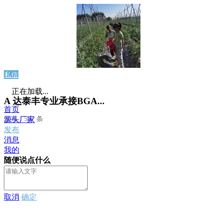
私信
正在加载...
A 达泰丰专业承接BGA...
首页
发布：597 条
源头厂家
发布
消息
我的
随便说点什么
取消
确定