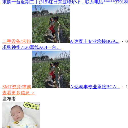
求购一台近期二手(315)红日东波峰炉孑，联系电话*****3791林.
二手设备/求购
A 达泰丰专业承接BGA...
· 0
求购神州7120离线AOI一台。
SMT资源/求购
A 达泰丰专业承接BGA...
· 1
查看更多信息 >
发布者