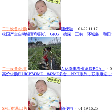
二手设备/求购
随便啦
· 01-22 11:17
收国产全自动锡膏印刷机：GKG，德森，正实，环城鑫，和田古德.电
二手设备/出售
A 达泰丰专业承接BGA...
· 0
高价求购FUJICP743ME，842ME多台，NXT系列，联系电话，许生*
SMT资源/出售
随便啦
· 01-19 16:25