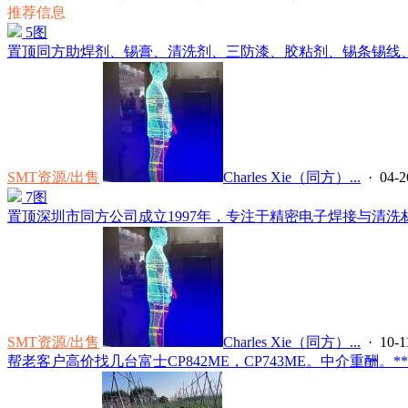
推荐信息
5图
置顶
同方助焊剂、锡膏、清洗剂、三防漆、胶粘剂、锡条锡线、预
SMT资源/出售
Charles Xie（同方）...
· 04-2
7图
置顶
深圳市同方公司成立1997年，专注于精密电子焊接与清洗材
SMT资源/出售
Charles Xie（同方）...
· 10-1
帮老客户高价找几台富士CP842ME，CP743ME。中介重酬。*****