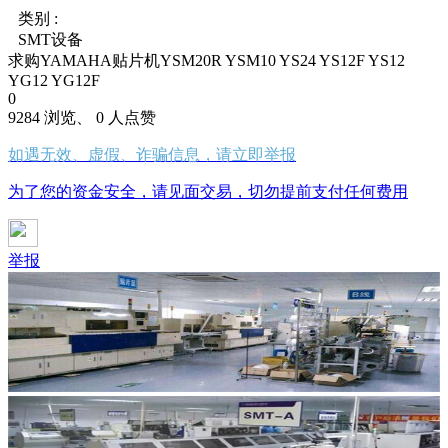
类别 :
SMT设备
求购YAMAHA贴片机YSM20R YSM10 YS24 YS12F YS12
YG12 YG12F
0
9284 浏览、 0 人点赞
如遇无效、虚假、诈骗信息，请立即举报
为了您的资金安全，请见面交易，切勿提前支付任何费用
举报