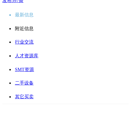
发布597条
最新信息
附近信息
行业交流
人才资源库
SMT资源
二手设备
其它买卖