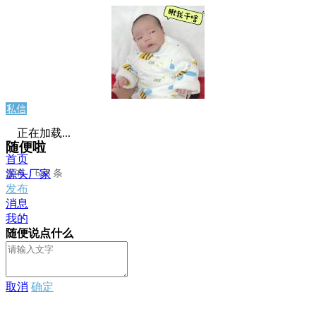
私信
正在加载...
随便啦
首页
发布：658 条
源头厂家
发布
消息
我的
随便说点什么
取消
确定