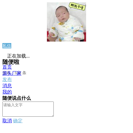
私信
正在加载...
随便啦
首页
发布：658 条
源头厂家
发布
消息
我的
随便说点什么
取消
确定