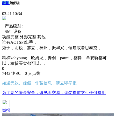
出售
随便啦
03-21 10:34
产品级别 :
SMT设备
功能完整
外形完整
其他
谁有AOI SPI出手，
矩子，明锐，赫立，神州，振华兴，镭晨或者思泰克，
科样kohyoung，欧姆龙，奔创，parmi，德律，单双轨都可
以，租赁买卖都可以。。
0
7442 浏览、 0 人点赞
如遇无效、虚假、诈骗信息，请立即举报
为了您的资金安全，请见面交易，切勿提前支付任何费用
举报