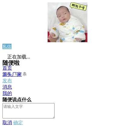
私信
正在加载...
随便啦
首页
发布：658 条
源头厂家
发布
消息
我的
随便说点什么
取消
确定