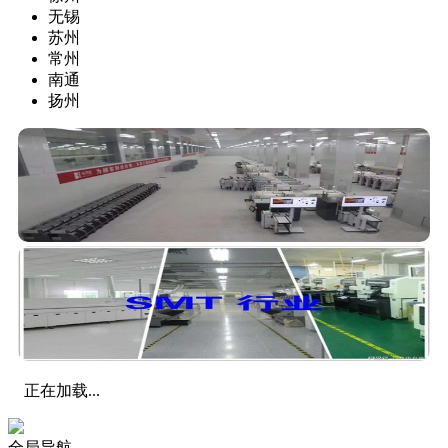
无锡
苏州
常州
南通
扬州
正在加载...
全局导航