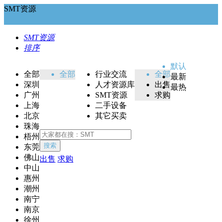
SMT资源
SMT资源
排序
默认
全部
全部
行业交流
全部
最新
深圳
人才资源库
出售
最热
广州
SMT资源
求购
上海
二手设备
北京
其它买卖
珠海
梧州
搜索
东莞
佛山
出售
求购
中山
惠州
潮州
南宁
南京
徐州