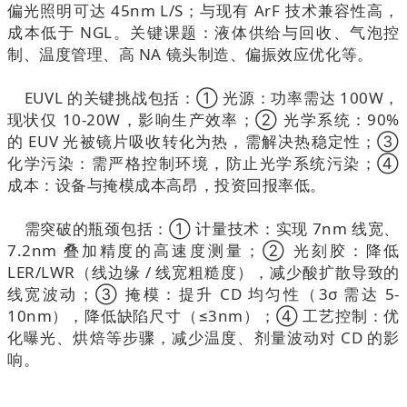
偏光照明可达 45nm L/S；与现有 ArF 技术兼容性高，
成本低于 NGL。关键课题：液体供给与回收、气泡控
制、温度管理、高 NA 镜头制造、偏振效应优化等。
EUVL 的关键挑战包括：① 光源：功率需达 100W，
现状仅 10-20W，影响生产效率；② 光学系统：90%
的 EUV 光被镜片吸收转化为热，需解决热稳定性；③
化学污染：需严格控制环境，防止光学系统污染；④
成本：设备与掩模成本高昂，投资回报率低。
需突破的瓶颈包括：① 计量技术：实现 7nm 线宽、
7.2nm 叠加精度的高速度测量；② 光刻胶：降低
LER/LWR（线边缘 / 线宽粗糙度），减少酸扩散导致的
线宽波动；③ 掩模：提升 CD 均匀性（3σ 需达 5-
10nm），降低缺陷尺寸（≤3nm）；④ 工艺控制：优
化曝光、烘焙等步骤，减少温度、剂量波动对 CD 的影
响。