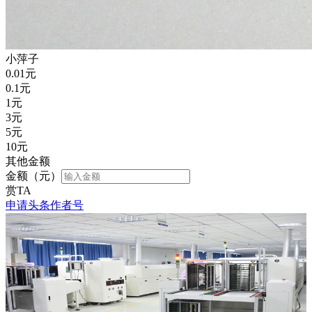
小萍子
0.01
元
0.1
元
1
元
3
元
5
元
10
元
其他金额
金额（元）
赏TA
申请头条作者号