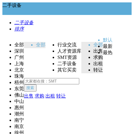
二手设备
二手设备
排序
默认
全部
全部
行业交流
全部
最新
深圳
人才资源库
出售
最热
广州
SMT资源
求购
上海
二手设备
出租
北京
其它买卖
转让
珠海
梧州
搜索
东莞
佛山
出售
求购
出租
转让
中山
惠州
潮州
南宁
南京
徐州