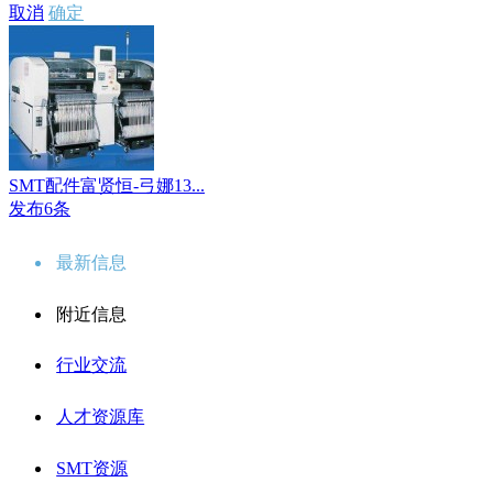
取消
确定
SMT配件富贤恒-弓娜13...
发布6条
最新信息
附近信息
行业交流
人才资源库
SMT资源