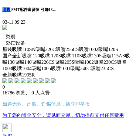
出售
SMT配件富贤恒-弓娜13...
03-11 09:23
类别 :
SMT设备
原装吸嘴110SN吸嘴226C吸嘴256CS吸嘴1002吸嘴120S
国产全新吸嘴 120吸嘴 120S吸嘴 110S吸嘴130S吸嘴115AS吸
嘴130吸嘴140吸嘴226CS吸嘴205S吸嘴1002吸嘴230CS吸嘴
1003吸嘴1004吸嘴1005吸嘴1001吸嘴240C吸嘴235CS
全新吸嘴1995R
0
16786 浏览、 0 人点赞
如遇无效、虚假、诈骗信息，请立即举报
为了您的资金安全，请见面交易，切勿提前支付任何费用