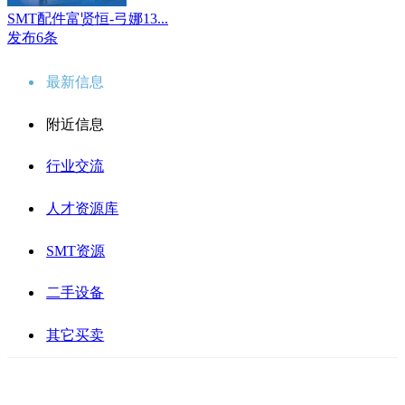
SMT配件富贤恒-弓娜13...
发布6条
最新信息
附近信息
行业交流
人才资源库
SMT资源
二手设备
其它买卖