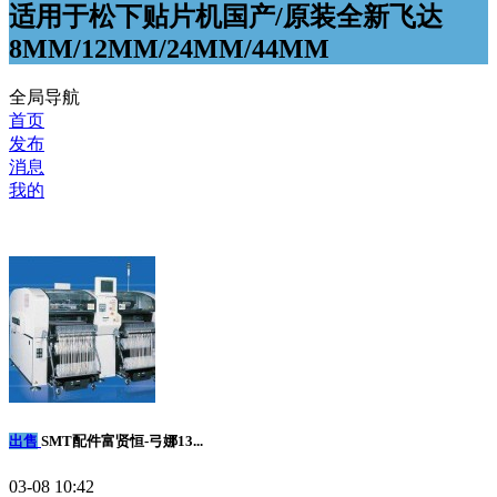
适用于松下贴片机国产/原装全新飞达
8MM/12MM/24MM/44MM
全局导航
首页
发布
消息
我的
出售
SMT配件富贤恒-弓娜13...
03-08 10:42