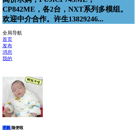
CP842ME，各2台，NXT系列多模组。
欢迎中介合作。许生13829246...
全局导航
首页
发布
消息
我的
求购
随便啦