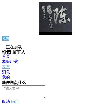
私信
正在加载...
珍惜眼前人
首页
发布：1 条
源头厂家
发布
消息
我的
随便说点什么
取消
确定