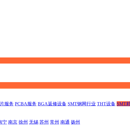
贴片服务
PCBA服务
BGA返修设备
SMT钢网行业
THT设备
SMT
南宁
南京
徐州
无锡
苏州
常州
南通
扬州