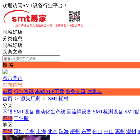
欢迎访问SMT设备行业平台！
同城好店
分类信息
同城好店
头条文章
搜 索
点击登录
发布信息
首页
行业资讯
本站APP下载
业务交流
达泰丰
首页
>
源头厂家
>
SMT耗材
分类：
不限
SMT设备
自动化生产线
回流焊设备
SMT检测设备
SMT
不限
工业胶
地区：
不限
深圳
广州
上海
北京
珠海
梧州
东莞
佛山
中山
惠州
潮州