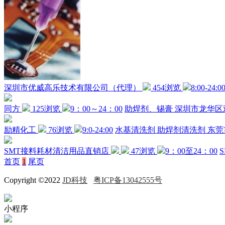
深圳市优威高乐技术有限公司（代理）
454浏览
8:00-24:0
同方
125浏览
9：00～24：00
助焊剂、锡膏
深圳市龙华区
励精化工
76浏览
9:0-24:00
水基清洗剂
助焊剂清洗剂
东莞
SMT接料耗材清洁用品直销店
47浏览
9：00至24：00
首页
1
尾页
Copyright ©2022
JD科技
粤ICP备13042555号
小程序