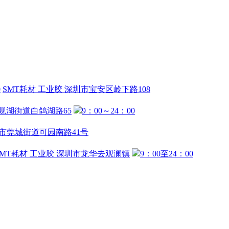
0
SMT耗材
工业胶
深圳市宝安区岭下路108
观湖街道白鸽湖路65
9：00～24：00
市莞城街道可园南路41号
SMT耗材
工业胶
深圳市龙华去观澜镇
9：00至24：00