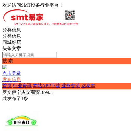
欢迎访问SMT设备行业平台！
分类信息
分类信息
同城好店
头条文章
搜 索
点击登录
发布信息
首页
行业资讯
本站APP下载
业务交流
达泰丰
罗文伊宁杰众商贸1899...
共发布了
1
条