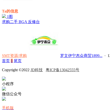
Ta的信息
1图
求购二手 BGA 反修台
SMT资源/求购
罗文伊宁杰众商贸1899...
· 1
首页
1
尾页
Copyright ©2022
JD科技
粤ICP备13042555号
小程序
微信公众号
手机版