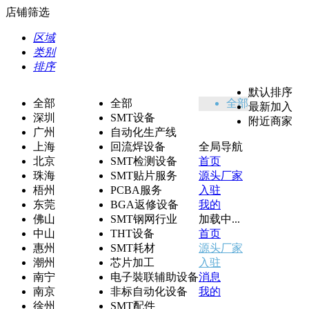
店铺筛选
区域
类别
排序
默认排序
全部
全部
全部
最新加入
深圳
SMT设备
附近商家
广州
自动化生产线
上海
回流焊设备
全局导航
北京
SMT检测设备
首页
珠海
SMT贴片服务
源头厂家
梧州
PCBA服务
入驻
东莞
BGA返修设备
我的
佛山
SMT钢网行业
加载中...
中山
THT设备
首页
惠州
SMT耗材
源头厂家
潮州
芯片加工
入驻
南宁
电子裝联辅助设备
消息
南京
非标自动化设备
我的
徐州
SMT配件