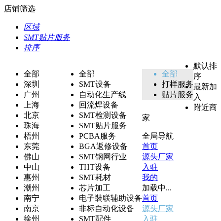
店铺筛选
区域
SMT贴片服务
排序
默认排
全部
全部
全部
序
深圳
SMT设备
打样服务
最新加
广州
自动化生产线
贴片服务
入
上海
回流焊设备
附近商
北京
SMT检测设备
家
珠海
SMT贴片服务
梧州
PCBA服务
全局导航
东莞
BGA返修设备
首页
佛山
SMT钢网行业
源头厂家
中山
THT设备
入驻
惠州
SMT耗材
我的
潮州
芯片加工
加载中...
南宁
电子裝联辅助设备
首页
南京
非标自动化设备
源头厂家
徐州
SMT配件
入驻