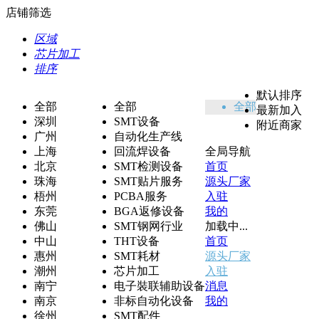
店铺筛选
区域
芯片加工
排序
默认排序
全部
全部
全部
最新加入
深圳
SMT设备
附近商家
广州
自动化生产线
上海
回流焊设备
全局导航
北京
SMT检测设备
首页
珠海
SMT贴片服务
源头厂家
梧州
PCBA服务
入驻
东莞
BGA返修设备
我的
佛山
SMT钢网行业
加载中...
中山
THT设备
首页
惠州
SMT耗材
源头厂家
潮州
芯片加工
入驻
南宁
电子裝联辅助设备
消息
南京
非标自动化设备
我的
徐州
SMT配件