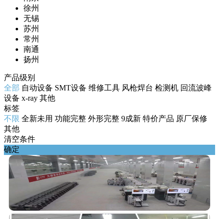
徐州
无锡
苏州
常州
南通
扬州
产品级别
全部
自动设备
SMT设备
维修工具
风枪焊台
检测机
回流波峰
设备
x-ray
其他
标签
不限
全新未用
功能完整
外形完整
9成新
特价产品
原厂保修
其他
清空条件
确定