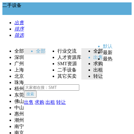
二手设备
出售
排序
筛选
默认
全部
全部
行业交流
全部
最新
深圳
人才资源库
出售
最热
广州
SMT资源
求购
上海
二手设备
出租
北京
其它买卖
转让
珠海
梧州
搜索
东莞
佛山
出售
求购
出租
转让
中山
惠州
潮州
南宁
南京