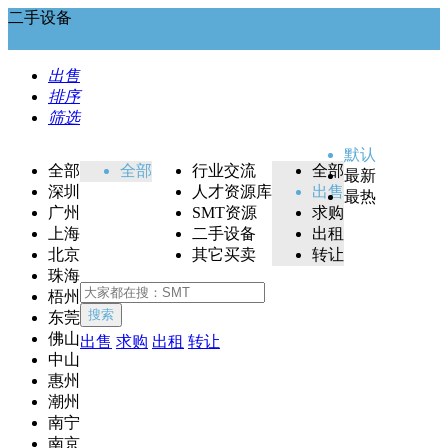
二手设备
出售
排序
筛选
默认
全部
全部
行业交流
全部
最新
深圳
人才资源库
出售
最热
广州
SMT资源
求购
上海
二手设备
出租
北京
其它买卖
转让
珠海
梧州
搜索
东莞
佛山
出售
求购
出租
转让
中山
惠州
潮州
南宁
南京