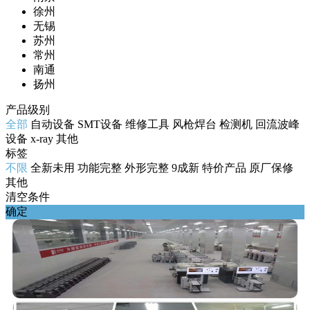
徐州
无锡
苏州
常州
南通
扬州
产品级别
全部
自动设备
SMT设备
维修工具
风枪焊台
检测机
回流波峰
设备
x-ray
其他
标签
不限
全新未用
功能完整
外形完整
9成新
特价产品
原厂保修
其他
清空条件
确定