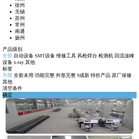
徐州
无锡
苏州
常州
南通
扬州
产品级别
全部
自动设备
SMT设备
维修工具
风枪焊台
检测机
回流波峰
设备
x-ray
其他
标签
不限
全新未用
功能完整
外形完整
9成新
特价产品
原厂保修
其他
清空条件
确定