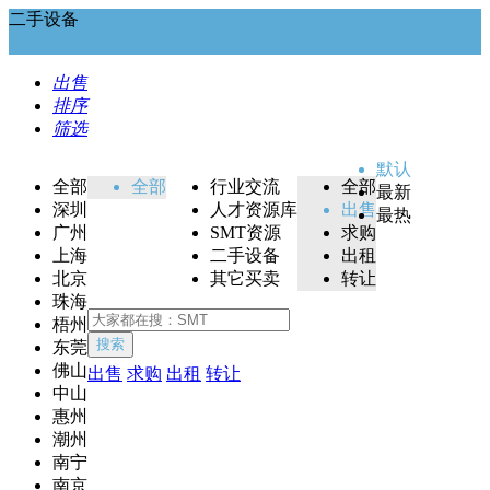
二手设备
出售
排序
筛选
默认
全部
全部
行业交流
全部
最新
深圳
人才资源库
出售
最热
广州
SMT资源
求购
上海
二手设备
出租
北京
其它买卖
转让
珠海
梧州
搜索
东莞
佛山
出售
求购
出租
转让
中山
惠州
潮州
南宁
南京